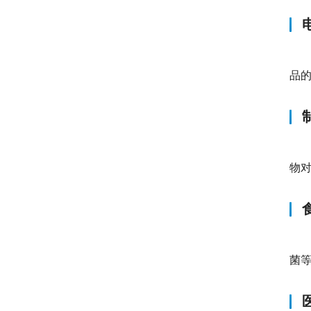
品
物
菌