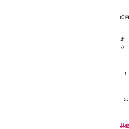
细
康
器
其