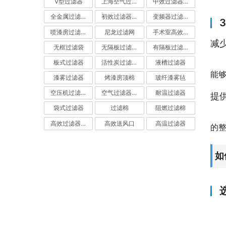
V型过滤器
上海空气过滤器
中效过滤器-中效空气过滤器
全金属过滤器
初效过滤器-初效空气过滤器
变频器过滤器
喷漆房过滤棉
尼龙过滤网
手术室高效过滤器
减
无框过滤袋
无隔板过滤器
有隔板过滤器
板式过滤器
活性炭过滤器-活性炭空气过滤器
液槽过滤器
能
漆雾过滤器
烤漆房顶棉
玻纤漆雾毡
空压机过滤网
空气过滤器厂家
耐温过滤器
提
袋式过滤器
过滤棉
阻燃过滤棉
高效过滤器-高效空气过滤器
高效送风口
高温过滤器
的
如