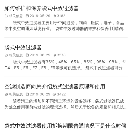
为大家解答袋式过滤器的平时使用。 袋式过滤器亮点： 袋式过滤器
重点是当做普通中央空调系统的终过滤器和洁净中央空调系统的首
如何维护和保养袋式中效过滤器
道过滤器，以清除空气中的≥1μm细小尘埃。其清除作用≥百分之五
相关信息
2019-05-29
3182
十~九十九个百分…
袋式中效过滤器主要用于中间过滤，制药，医院，电子，食品
等中央空调通风系统行业。 袋式中效过滤器的维护和保养 [1]请勿在
袋式中效过滤器的压力下打开盖子，否则可能会排出剩余的液体，
造成液体流失和人身伤害。 [2]检查袋式中效过滤器入口阀和出口阀
是否紧闭，检查压力表，确定内部压力为0，过滤器应与管道系统分
袋式中效过滤器
开。打开排气阀，将剩余的液体通过排气阀留在袋式过滤器中，打
相关信息
2019-06-25
3578
开盖子。 [3]检查密封型密封圈和过滤机…
袋式中效过滤器有35%，45%，65%，85%，95%，98%，即
G4，F5，F6，F7，F8，F9等级可供选择。 袋式中效过滤器可分
为:镀锌铁或铝合金外框；每个滤袋之间的金属条固定，以增加强
度，防止滤袋在高风速下由于风的摩擦而破裂；每个滤袋有六个均
匀分布在袋子宽度上的垫片，防止滤袋在受到风压时过度膨胀和相
空滤制造商向您介绍袋式过滤器原理和使用
互屏蔽，降低了有效过滤面积和效率；每个滤袋以某种方式熔化并
相关信息
2019-06-29
3422
具有良好的气体。密度和粘接强度，无…
随着污染的增加和不同污染环境的设备选择，袋式过滤器已成
为独立使用和前端过滤的理想选择。然后关于设备的规格和相关技
术原理，空气过滤器专业制造商给出专业分析。 一，设备的过滤原
理 待过滤的空气沿设定方向进入设备外筒，外筒进入高速运转。此
时，空气中被污染的颗粒被离心力分离，并且气流通过的时间将发
袋式中效过滤器使用拆换期限普通情况下是什么时候
生。波动，保持部分气流工作，在内筒壁上形成油膜。空气中的污