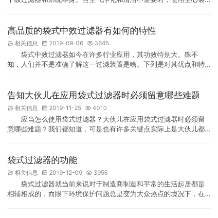
式过滤器。空气可以直接送到用户手中。铝框袋的袋式中效过滤器
采用好的合成纤维或进口玻璃纤维作为过滤材料，铝合金框架和内
部喷涂冷线支撑架。中效袋式除尘器有效过滤面积大，容尘量大，
高品质的袋式中效过滤器有如何的特性
阻力小，通风良好。框架和支撑框架可以重复使用。更换过滤器
相关信息
2019-09-06
3645
后，更换过滤袋方便快捷，大大降低了操作成本。 袋式中效过滤…
袋式中效过滤器如今在许多行业应用，其功效特别大。殊不
知，人们并不是准确了解这一过滤装置是啥。下列是对其优点和特
性及其之中充分发挥关键作用的制造行业的更详解，期待能加重大
家的印像。 袋式中效过滤器的品质立即决策着袋式中效过滤器所开
展的过虑工作中是不是能圆满，过虑結果是不是能有确保，过虑洁
告知大伙儿在应用袋式过滤器时必须留意哪些难题
净度等级是不是能合格。许多人愿意在一开始选购袋式中效过滤器
相关信息
2019-11-25
4010
的那时候，就选购到品质较为好的机器设备，可是不敢相信如何…
应当怎么使用袋式过滤器？大伙儿在应用袋式过滤器时必须留
意哪些难题？我们都知道，可是也有许多关键点实际上是大伙儿都
特别容易忽略的，要是没有留意到这种关键点，是没办法保证过虑
实际效果的，假如要想让过虑实际效果能平稳合格，必须保证如何
的事儿呢？如何制定目标让过虑实际效果更强呢？大伙儿在应用袋
袋式过滤器的功能
式过滤器时必须留意哪些难题？ 1、平时应用留意查验：先在平时应
相关信息
2019-12-09
3956
用袋式过滤器的全过程中，必须常常查验进出口贸易的压力…
袋式过滤器就当前来说对于制造商制造和平常的生活起居都是
相辅相成的，而眼下环境保护问题总是变为大众热点的境况下，在
制造商制造角度，要完成制造商制造时的环境保护工作，不仅是对
拯救环境做出了业绩，除此之外相对于职工而言也是十分有益处的