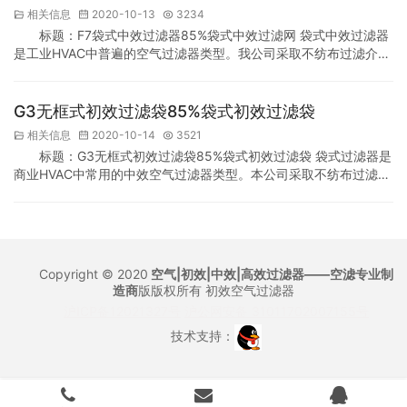
一，主要用在空调机组。它主要由高质量静电纤维或不织布通过生
相关信息
2020-10-13
3234
产之后制作，具有相对较大的净化成效，可用在处理-…
标题：F7袋式中效过滤器85%袋式中效过滤网 袋式中效过滤器
是工业HVAC中普遍的空气过滤器类型。我公司采取不纺布过滤介质
制作袋式中效过滤器。不纺布过滤介质是一种不易燃烧的材质，易
于废物回收处理。产品性能、规格参数适合国家标准。 F7袋式中效
过滤器85%袋式中效过滤网是中效过滤器之一，主要用在通风机
G3无框式初效过滤袋85%袋式初效过滤袋
组。它主要由不纺布或聚酯纤维加工而成，具备相对比较大的防尘
相关信息
2020-10-14
3521
效果，可用在净化-5μm的灰尘颗粒。它具备…
标题：G3无框式初效过滤袋85%袋式初效过滤袋 袋式过滤器是
商业HVAC中常用的中效空气过滤器类型。本公司采取不纺布过滤材
料制作袋式过滤器。不纺布过滤材料是一种材料，便于废物回收处
理。过滤器性能、规格参数适合国家标准。 G3无框式初效过滤袋
85%袋式初效过滤袋是中效过滤网之一，主要用于HVAC。它主要由
不纺布或合成纤维制作，拥有相比较大的防尘成效，可用于处
理-5μm的粉尘。它拥有阻力小，风量大的优…
Copyright © 2020
空气|初效|中效|高效过滤器——空滤专业制
造商
版版权所有
初效空气过滤器
沪ICP备12021327号
沪公网安备 31011702007155号
技术支持：