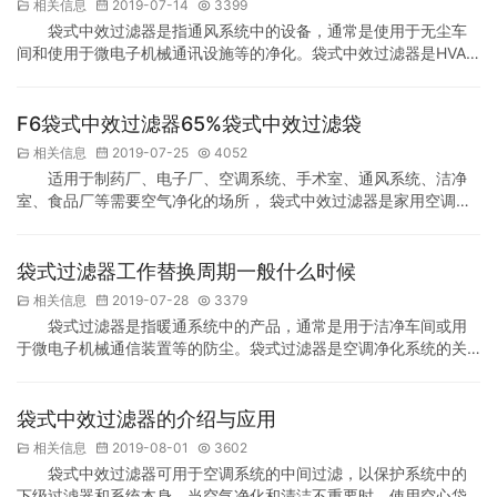
相关信息
2019-07-14
3399
染颗粒将粘附在油膜上并再次分离以获得二次净化。 二，…
袋式中效过滤器是指通风系统中的设备，通常是使用于无尘车
间和使用于微电子机械通讯设施等的净化。袋式中效过滤器是HVAC
系统的核心设施，过滤器对空气造成压损，随着过滤器积尘的增
加，过滤器压损会渐渐增大。当过滤器积尘过多，压损太高，会造
成过滤器通过风量减低，或者过滤器某些部位被穿透，因而，当过
F6袋式中效过滤器65%袋式中效过滤袋
滤器压损增大到某一特定值时，过滤器将gameover。因此，使用过
相关信息
2019-07-25
4052
滤器，要清楚明白袋式中效过滤器使用拆换期限普通…
适用于制药厂、电子厂、空调系统、手术室、通风系统、洁净
室、食品厂等需要空气净化的场所， 袋式中效过滤器是家用空调机
组中常用的空气过滤器产品种类。我公司采用好的不纺布过滤原料
生产袋式中效过滤器。不纺布过滤原料是一种介质，易于废弃回收
处理。产品性能、规格参数符合国家标准。 F6袋式中效过滤器65%
袋式过滤器工作替换周期一般什么时候
袋式中效过滤袋是袋式中效过滤器之一，主要使用于空调系统。它
相关信息
2019-07-28
3379
主要由好的不纺布或合成纤维通过生产之后制作，具有…
袋式过滤器是指暖通系统中的产品，通常是用于洁净车间或用
于微电子机械通信装置等的防尘。袋式过滤器是空调净化系统的关
键装置，过滤器对气体造成阻力，随着过滤器聚集粉尘数量的增
加，过滤器阻力会渐渐增大。当过滤器聚集粉尘数量数量过多，阻
力太大，会造成过滤器风量减低，或者过滤器部分被穿透，因而，
袋式中效过滤器的介绍与应用
当过滤器阻力增大到某一特定值时，过滤器将作废。所以，使用过
相关信息
2019-08-01
3602
滤器，要搞明白袋式过滤器工作替换周期一般什么时候。在过滤器…
袋式中效过滤器可用于空调系统的中间过滤，以保护系统中的
下级过滤器和系统本身。当空气净化和清洁不重要时，使用空心袋