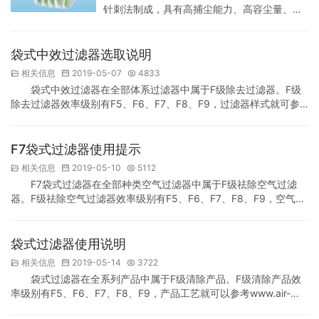
针刺法制成，具有高捕尘能力、高容尘量、高
框 5、采用无缝焊接技术，确保了运行的高度
透气性、高使用寿命。 无框设计可大幅度降低
可靠性 6、耐湿度强，可达…
使用成本，有F5、F6、F7、F8四种效率可供
选择。尺寸可按客户需求定制。无框式中效过
袋式中效过滤器选取说明
滤袋与袋式中效过滤器工艺类似，每个滤袋边
相关信息
2019-05-07
4833
均采用超音波方式熔合，具有良好之气密性及
袋式中效过滤器在全部体系过滤器中属于F级除去过滤器。F级
结合强度，不产生漏气或破裂。 无框式中效过
除去过滤器效率级别有F5、F6、F7、F8、F9，过滤器样式就可参
滤袋特点： 1、滤料采用好的合成纤维与微纤
考www.air-filters.com.cn中效空气过滤器商品种类。后面由我司技
维构成；呈递增结构，故过滤效果佳…
术工作人员为大伙儿讲解袋式中效过滤器的平常使用。 袋式中效过
滤器优势： 袋式中效过滤器首要是当成大多数HVAC系统的尾部过
F7袋式过滤器使用提示
滤器和无尘HVAC系统的首道过滤器，以除去房间气体中的≥1μm颗
相关信息
2019-05-10
5112
粒。其除去…
F7袋式过滤器在全部种类空气过滤器中属于F级祛除空气过滤
器。F级祛除空气过滤器效率级别有F5、F6、F7、F8、F9，空气过
滤器做法能够参考我司中效空气过滤器产品分类。下面由我司专业
人士为朋友们说明F7袋式过滤器的平时使用。F7袋式过滤器优点：
F7袋式过滤器重点是使用于一般中央空调系统的末端过滤器和除尘
袋式过滤器使用说明
中央空调系统的首道过滤器，以祛除气体中的≥1μm灰尘。其祛除效
相关信息
2019-05-14
3722
应≥百分之五十~99%（计数法）或…
袋式过滤器在全系列产品中属于F级清除产品。F级清除产品效
率级别有F5、F6、F7、F8、F9，产品工艺就可以参考www.air-
filters.com.cn中效空气过滤器产品列表。下边由我司专业技术人士