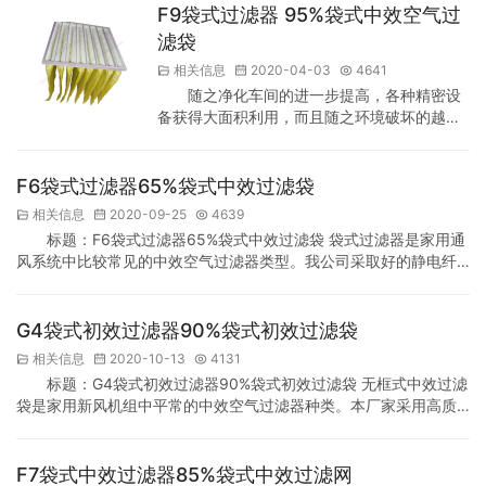
一件事情，由此它的紧要性显耐易见。 此文章简单说明了袋式过滤
F9袋式过滤器 95%袋式中效空气过
器的功能：缓解建筑的净化级别，减低污染物质的释放，及提高房
滤袋
屋内空气质量。这些措施还能够防止病毒的感染，并减低工人…
相关信息
2020-04-03
4641
随之净化车间的进一步提高，各种精密设
备获得大面积利用，而且随之环境破坏的越来
越严重和人民环境观念的加强，大气品质已变
成世界注视的论题。故而，F9袋式过滤器 95%
袋式中效空气过滤袋的利用范围越大。今天主
F6袋式过滤器65%袋式中效过滤袋
要介绍F9袋式过滤器 95%袋式中效空气过滤
相关信息
2020-09-25
4639
袋。 F9袋式过滤器 95%袋式中效空气过滤袋
标题：F6袋式过滤器65%袋式中效过滤袋 袋式过滤器是家用通
是家用中央空调中常见的空气过滤网类型。本
风系统中比较常见的中效空气过滤器类型。我公司采取好的静电纤
公司采用静电纤维过滤介质制作F9袋式过滤器
维过滤材料生产袋式过滤器。静电纤维过滤材料是一种不容易着火
95%袋式中效空气过滤袋…
的介质，易于垃圾回收处理。产品性能、规格参数适合国家标准。
F6袋式过滤器65%袋式中效过滤袋是中效过滤网之一，主要用在送
G4袋式初效过滤器90%袋式初效过滤袋
风系统。它主要由好的静电纤维或涤纶纤维加工而成，具备相对比
相关信息
2020-10-13
4131
较多的净化水平，可用在净化-5μm的粉尘。它…
标题：G4袋式初效过滤器90%袋式初效过滤袋 无框式中效过滤
袋是家用新风机组中平常的中效空气过滤器种类。本厂家采用高质
量静电纤维过滤材料制作无框式中效过滤袋。静电纤维过滤材料是
一种材料，易于废物回收处理。产品性能、规格参数适应国家标
准。 G4袋式初效过滤器90%袋式初效过滤袋是袋式中效过滤器之
F7袋式中效过滤器85%袋式中效过滤网