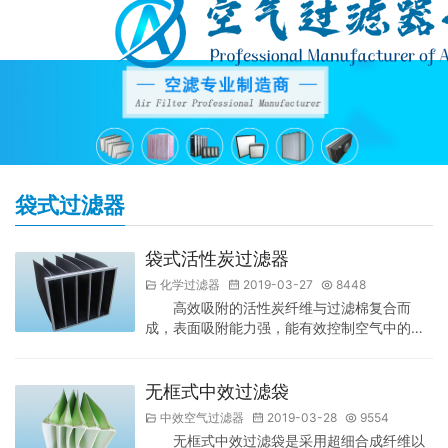
袋式过滤器
袋式活性炭过滤器
化学过滤器
2019-03-27
8448
高效吸附的活性炭纤维与过滤棉复合而
成，表面吸附能力强，能有效控制空气中的臭
气及有机污染物，解决一般通风系统中的空气
过滤。 袋式活性炭过滤器特点： 1、采用活性
炭纤维与无纺布复合制成，有效去除空气中各
无框式中效过滤袋
种异味 2、吸附能力强、去除效率高，性能可
中效空气过滤器
2019-03-28
9554
靠 3、安装与维护方便，重量轻，通用性强
无框式中效过滤袋是采用超细合成纤维以
4、可带镀锌框、铝合金框、塑料框或不锈钢