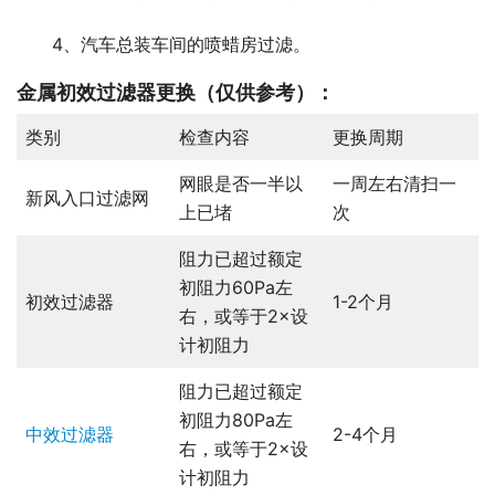
4、汽车总装车间的喷蜡房过滤。
金属初效过滤器更换
（仅供参考）：
类别
检查内容
更换周期
网眼是否一半以
一周左右清扫一
新风入口过滤网
上已堵
次
阻力已超过额定
初阻力60Pa左
初效过滤器
1-2个月
右，或等于2×设
计初阻力
阻力已超过额定
初阻力80Pa左
中效过滤器
2-4个月
右，或等于2×设
计初阻力