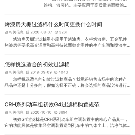
维棉、漆雾毡。主要应用于高质量表面喷涂的
漆雾过滤。漆雾毡过滤棉采用玻璃长纤维以非
织物方式制成，透风量大，阻力小，对漆雾捕
尘效率好。高强度的玻璃纤维递增结构 可耐高
烤漆房天棚过滤棉什么时间更换什么时间
温达170℃；迎风面为翠绿色 ，出风面为乳白
相关信息
2020-08-07
3261
色 。能够配搭纸框及金属框做成平板式漆雾过
烤漆房天棚过滤棉重心应用于烤漆房、衣柜烤漆房、五金配件
滤器。 漆雾毡过滤棉特性： 1、漆雾毡过滤棉
烤漆房等要求高光泽度和高科技镜面抛光零件的生产车间和喷漆生
由高强度的连续单丝玻璃纤维组成，呈递增结
产线中作为终端气体补给过滤，它的效用是显而易见的，可是对于
构，捕捉率高、漆雾隔离效果好 …
特别多人而言不知道烤漆房天棚过滤棉使用时间是几个月，应当什
么时间更换一次，如果周期过长都没有实施替换，过滤的能力就会
怎样挑选适合的初效过滤棉
下降，就可能损害喷漆的品质，车漆很容易导致尘埃粒子，损害外
相关信息
2019-09-09
4043
观，可是周期过短就替换的话，就可能导致成本损耗过多。我们…
怎样挑选适合的初效过滤棉商品？我觉得销售市场中的这种产
品品种还是十分多的，假如选择不正确，将会选择的商品没法进行
自身所必须的工作中，那么要关心到如何的难题呢？怎么让初效过
滤棉等商品的选择变得越来越简易呢？我觉得愿意处理这一难题并
非没办法，这里新锐的网编就以初效过滤棉为例，来为大伙儿开展
CRH系列动车组初效G4过滤棉购置规范
必须的剖析。 了解初效过滤棉能进行如何的工作中 先大伙儿要了
相关信息
2020-10-10
3694
解，不一样的净化设备，是必须挑选不一样过虑物质来进行的…
初效G4过滤棉是CRH系列动车组空调装置中的核心产品其一，
它的功能具体是收集经空调装置送到列车中的气体尘土，洁净气体
用处。为保障所购置的初效G4过滤棉能达到相应各种类型高铁的有