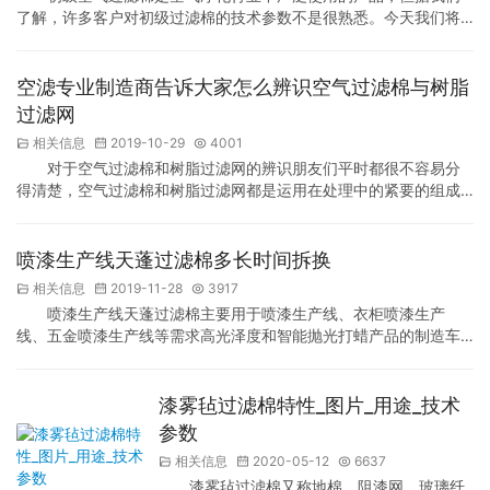
了解，许多客户对初级过滤棉的技术参数不是很熟悉。今天我们将
为每个人详细总结一下。如有任何异议，请联系我们。 初效空气过
滤棉采用合成纤维过滤材料，密度更高，品位更高，经济实用，初
始阻力小，容尘量大，灵活，安全环保，使用方便，主要用于预制
空滤专业制造商告诉大家怎么辨识空气过滤棉与树脂
&；#8211；净化系统的过滤。常见的用于空气净化过滤，使用常见
过滤网
的过滤材料，过滤大气中5m颗粒的灰尘和悬浮物。适…
相关信息
2019-10-29
4001
对于空气过滤棉和树脂过滤网的辨识朋友们平时都很不容易分
得清楚，空气过滤棉和树脂过滤网都是运用在处理中的紧要的组成
部分，很多人稍不注意就搞乱，朋友们只顾运用却难以了解它们各
自的优势，空气过滤棉质感比较有弹性而树脂过滤网比较生硬。它
们两种棉都具有它们固定的性能和效果。下面进入我们的主题空滤
喷漆生产线天蓬过滤棉多长时间拆换
专业制造商就带大家掌握空气过滤棉和树脂过滤网的区别有神马
相关信息
2019-11-28
3917
吧，协助大家快速辨识空气过滤棉和树脂过滤网。 空气过滤棉是…
喷漆生产线天蓬过滤棉主要用于喷漆生产线、衣柜喷漆生产
线、五金喷漆生产线等需求高光泽度和智能抛光打蜡产品的制造车
间和烤漆线中当做末端空气供给过滤，它的功效是不言而喻的，但
是对于不少人而言还不晓得喷漆生产线天蓬过滤棉工作期限是多长
时间，务必什么时间拆换一次，假设时间过长没有搞好替换，过滤
漆雾毡过滤棉特性_图片_用途_技术
的效率就会下降，就可能危害烤漆的质地，车漆表层很容易形成颗
参数
粒物，危害外观，但是时间太短就替换的话，就可能形成成本损耗…
相关信息
2020-05-12
6637
漆雾毡过滤棉又称地棉、阻漆网、玻璃纤