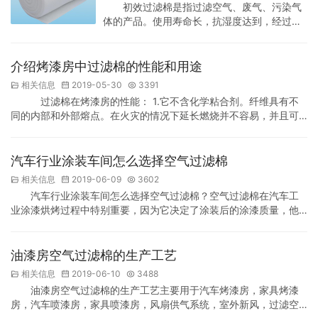
初效过滤棉是指过滤空气、废气、污染气
蓬中作为后一道过滤 2、顶棉初阻力低，容尘
体的产品。使用寿命长，抗湿度达到，经过吸
量高，有弹性，出风面有覆网加固 3、类型：
尘或清洗后可多次使用，经济实用。初效过滤
滤卷或滤片，表面…
棉主要应用在洁净室的初级过滤段，主要用于
过滤5μm以上的尘埃粒子，一般用于通风设备
介绍烤漆房中过滤棉的性能和用途
和空气入口处作为预过滤或粗过滤等直接和室
相关信息
2019-05-30
3391
外空气接触的地方，一般都搭配其他效率的空
过滤棉在烤漆房的性能： 1.它不含化学粘合剂。纤维具有不
气过滤器产品同时使用。 初效过滤棉特点：
同的内部和外部熔点。在火灾的情况下延长燃烧并不容易，并且可
1、采用高性能，高强度抗断裂的PET有机合成
以承受100摄氏度的温度。 2.结构紧凑，毛细纤维在受到风压时不
纤维，逐级加密，递增结构；梳理铺网热…
易脱落。 3.容尘量大，通风性能好，压力损失小。 过滤棉在烤漆
房的用途： 1.适用于涂装系统，在涂装车间预过滤。 2.适用于外部
汽车行业涂装车间怎么选择空气过滤棉
空气过滤和空调回风系统过滤。 3.适用于各种工业应用，如污染防
相关信息
2019-06-09
3602
治，空调工业和工业废气，污水…
汽车行业涂装车间怎么选择空气过滤棉？空气过滤棉在汽车工
业涂漆烘烤过程中特别重要，因为它决定了涂装后的涂漆质量，他
是整条生产线的核心，所有的通风设施都集中在它上面，如果不严
格控制，粉尘泄漏，脱发，气密，系统能耗等很多问题，严重影响
了生产进度和产品质量，增加了人工成本的成本负担。 那么如何控
油漆房空气过滤棉的生产工艺
制空气过滤棉的使用？笔者已有八年以上的行业经验，通过实践总
相关信息
2019-06-10
3488
结了几点，供您参考： 一，选择合格，有责任心和责任心制…
油漆房空气过滤棉的生产工艺主要用于汽车烤漆房，家具烤漆
房，汽车喷漆房，家具喷漆房，风扇供气系统，室外新风，过滤空