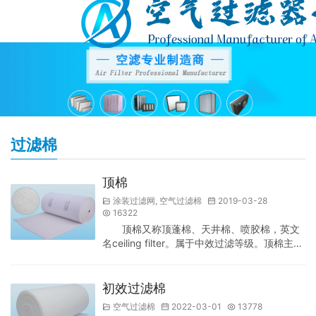
过滤棉
顶棉
涂装过滤网
,
空气过滤棉
2019-03-28
16322
顶棉又称顶蓬棉、天井棉、喷胶棉，英文
名ceiling filter。属于中效过滤等级。顶棉主要
应用表面喷涂行业，专门为喷漆室末端过滤而
设计，由抗断裂的合成纤维构成的高性能无纺
布加工而成。具有大风量，低阻力，容尘量
初效过滤棉
高，过滤效果。经济实用，成本低、适用范围
空气过滤棉
2022-03-01
13778
广。 顶棉特点： 1、顶棉一般安装在喷漆房顶