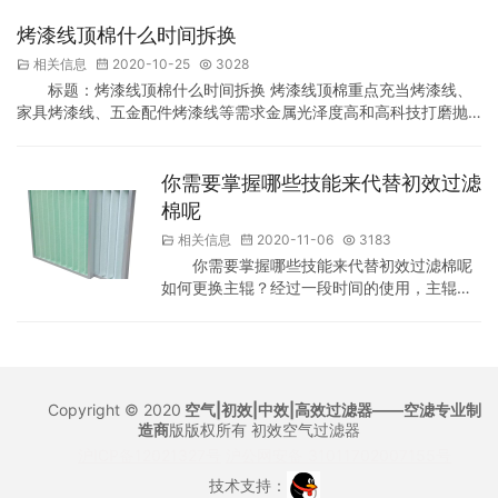
关技术规定需求，各种类型高铁初效G4过滤棉的购置应必须遵守原
厂配备的G4过滤棉进行购置。要是有需求要变动G4过滤棉做法的，
烤漆线顶棉什么时间拆换
新的G4过滤棉应当高出原厂要求的技术规程需求(其中包含效率等
相关信息
2020-10-25
3028
级、级别、阻力、集尘量等规程)。 新购置的…
标题：烤漆线顶棉什么时间拆换 烤漆线顶棉重点充当烤漆线、
家具烤漆线、五金配件烤漆线等需求金属光泽度高和高科技打磨抛
光物品的生产车间和喷漆房中作为末端气体供给过滤，顶棉的效用
是不容争辩的，可惜针对超多人来说还不晓得烤漆线顶棉使用寿命
是多久，应当什么时间拆换一回，假如周期太长都没有完成更换，
你需要掌握哪些技能来代替初效过滤
过滤的能力会越来越低，便会损害油漆的质地，车漆特别容易导致
棉呢
颗粒物，损害美观，可惜周期太短就更换的话，便会导致资源…
相关信息
2020-11-06
3183
你需要掌握哪些技能来代替初效过滤棉呢
如何更换主辊？经过一段时间的使用，主辊趋
于饱和。此时，只能更换主辊，使其能继续投
入过滤工作。应该掌握什么技能来代替主卷
吗？其实如何确定主辊换棉的方法和确定主辊
换棉的时间点，小编就从这两个方面给大家简
单分析一下。 更换主辊的方法 为了更好地完成
Copyright © 2020
空气|初效|中效|高效过滤器——空滤专业制
主辊的更换，有必要选择正确的主辊更换方
造商
版版权所有
初效空气过滤器
法。如果更换方法不正确，可能会导致主辊在
沪ICP备12021327号
沪公网安备 31011702007155号
使用中出现问题。如何替换？ 要完成主辊的
技术支持：
更…