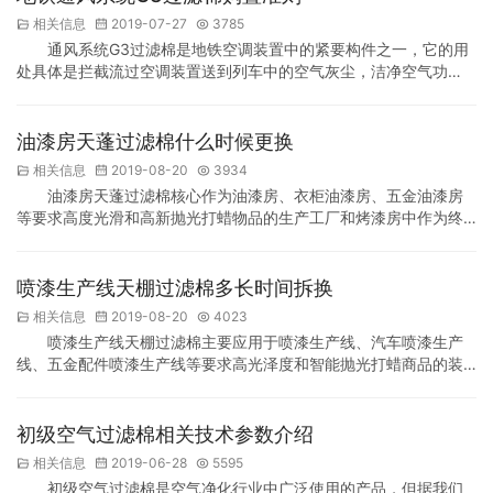
过滤棉产品用途： 广泛用于袋式，板式，褶皱式，卷绕式等过滤
相关信息
2019-07-27
3785
器，适用于中央空调和集中通风系统预过滤，大型…
通风系统G3过滤棉是地铁空调装置中的紧要构件之一，它的用
处具体是拦截流过空调装置送到列车中的空气灰尘，洁净空气功
能。为了保障所购置的通风系统G3过滤棉能满足对应各型地铁的相
关技术参数规范需求，各型地铁通风系统G3过滤棉的购置应从严遵
守原来车辆设置的G3过滤棉开展购置。倘若有必要更换G3过滤棉各
油漆房天蓬过滤棉什么时候更换
类的，新的G3过滤棉应该达到原来车辆指定的技术参数需求(含捕集
相关信息
2019-08-20
3934
等级、级别、阻力、容尘数量等参数)。 新购置…
油漆房天蓬过滤棉核心作为油漆房、衣柜油漆房、五金油漆房
等要求高度光滑和高新抛光打蜡物品的生产工厂和烤漆房中作为终
空气补给净化，天蓬过滤棉的功效是不言而喻的，可惜对于许多人
来讲不了解油漆房天蓬过滤棉使用寿命是多久，务必什么时候更换
一遍，假设周期太久没有完成更换，净化的能力会越来越低，就可
喷漆生产线天棚过滤棉多长时间拆换
能影响喷漆的品质，车漆表面极易导致颗粒物，影响外貌，可惜周
相关信息
2019-08-20
4023
期过短就更换的话，就可能导致成本损耗过多。我们大家该如何…
喷漆生产线天棚过滤棉主要应用于喷漆生产线、汽车喷漆生产
线、五金配件喷漆生产线等要求高光泽度和智能抛光打蜡商品的装
配车间和烤漆线油漆房中当做终端气体补给净化，天棚过滤棉的作
用是不言而喻的，可惜对于很多人来讲不清楚喷漆生产线天棚过滤
棉使用寿命是多长时间，必须多长时间拆换一遍，假如时间太长都
初级空气过滤棉相关技术参数介绍
没有搞好替换，净化的效率会越来越低，便会影响烤漆的质感，车
相关信息
2019-06-28
5595
漆极易造成颗粒物，影响外观，可惜时间过短就替换的话，便会…
初级空气过滤棉是空气净化行业中广泛使用的产品，但据我们