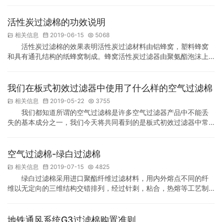
气通风口，天花板烤漆房后过滤棉被撒粉，由风机送入工厂，迫使
工厂内的空气形成正压，确保车间油漆气味的有效排放。 下面介绍
油漆房空气过滤棉的生产工艺 1：混纺棉:根据客户的不同要求，我
活性炭过滤棉的功效说明
们需要根据不同的要求匹配不同比例的纤维棉。在称量初始重量
相关信息
2019-06-15
5068
后，我们将混合器倒入混合器中并通过机器旋转。目的是把…
活性炭过滤棉的效果表明活性炭过滤材料由铝蜂窝，塑料蜂窝
和具有通孔结构的纸蜂窝制成。蜂窝活性炭过滤器由聚氨酯泡沫上
的粉状活性炭制成，其碳含量为35%-50%左右。它可广泛用于处理
各种气体，如苯，酚类，酯类，醇类，醛类和其他有机气体，以及
恶臭气体和含有微量气体的低浓度和高容量气体。废气可在吸附，
我们在板式初效过滤器中使用了什么样的空气过滤棉
浓缩和净化后直接排出。 活性炭过滤棉采用好的粉状活性炭作为吸
相关信息
2019-05-22
3755
附材料。该结构由铝蜂窝，塑料蜂窝和纸蜂窝作为载体…
我们都知道所谓的空气过滤棉是许多空气过滤器产品中不能丢
失的基本成分之一，我们今天将共同看到的是板式初效过滤器中常
用的过滤棉产品。 一，玻璃纤维过滤棉是由不同厚度和长度的玻璃
纤维制成的特殊工艺制成的产品。它稳定，具有耐高温，高效，大
容量等特点。广泛应用于多种通风过滤系统，特别是粗效和耐高温
空气过滤棉-绿白过滤棉
过滤器。 二，合成纤维过滤棉这是一种可以代替无纺布和玻璃纤维
相关信息
2019-07-15
4825
的材料。其效率涵盖粗，中，高效率。它是一种新兴的过滤…
绿白过滤棉采用进口聚酯纤维过滤材料，用内外熔点不同的纤
维以无定向的三维结构交错排列，经过针刺，粘合，热熔等工艺制
成。产品具有纤维结合紧密，抗断裂，不易脱落，耐腐蚀，耐磨损
及弹性恢复等多种特性。 产品性能： 1，产品无毒，环保。 2，滤
料密度逐级加高，形成递梯结构。 4，性好，等级达到UL2。 绿白
地铁通风系统G3过滤棉购置准则