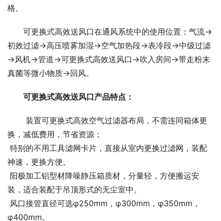
格。
可更换式高效送风口在通风系统中的使用位置：气流→
初效过滤→高压喷雾加湿→空气加热段→表冷段→中级过滤
→风机→管道→可更换式高效送风口→吹入房间→带走粉末
真菌等微小物质→回风。
可更换式高效送风口产品特点：
 装置可更换式高效空气过滤器布局，不需连同箱体更
换，减低费用，节省资源；
 特别的不用工具滤网卡片，直接从室内更换过滤网，装配
神速，更换方便。
 阳极加工铝型材降噪静压箱质材，分量轻，方便搬运安
装，适合装配于吊顶形式的无尘室中。
 风口接管直径可选φ250mm，φ300mm，φ350mm，
φ400mm。