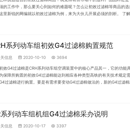
须的工作中，那么要关心到如何的难题呢？怎么让初效过滤棉等商品的选
这里新锐的网编就以初效过滤棉为例，来为大伙儿开展必须的剖析。 了解
化设备，是必须挑选不一样过虑物质来进行的…
RH系列动车组初效G4过滤棉购置规范
相关信息
2020-10-10
3694
初效G4过滤棉是CRH系列动车组空调装置中的核心产品其一，它的功能
为保障所购置的初效G4过滤棉能达到相应各种类型高铁的有关技术规定
G4过滤棉进行购置。要是有需求要变动G4过滤棉做法的，新的G4过滤
阻力、集尘量等规程)。 新购置的…
R系列动车组机组G4过滤棉采办说明
相关信息
2020-10-17
3397