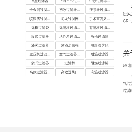
V型过滤器
上海空气过滤器
中效过滤器-中效空气过滤器
全金属过滤器
初效过滤器-初效空气过滤器
变频器过滤器
进风
喷漆房过滤棉
尼龙过滤网
手术室高效过滤器
CR
无框过滤袋
无隔板过滤器
有隔板过滤器
该高
板式过滤器
活性炭过滤器-活性炭空气过滤器
液槽过滤器
漆雾过滤器
烤漆房顶棉
玻纤漆雾毡
关
空压机过滤网
空气过滤器厂家
耐温过滤器
袋式过滤器
过滤棉
阻燃过滤棉
高效过滤器-高效空气过滤器
高效送风口
高温过滤器
气过
过滤
院，