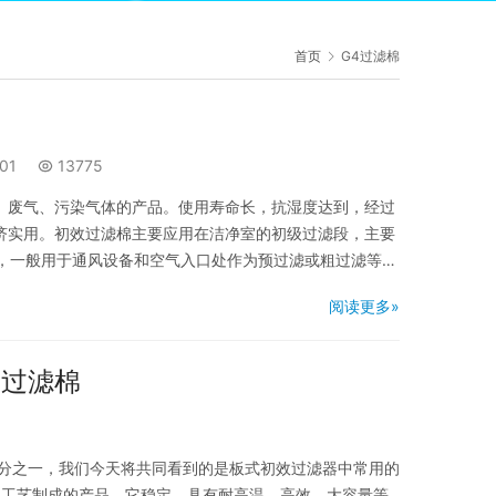
首页
G4过滤棉
01
13775
、废气、污染气体的产品。使用寿命长，抗湿度达到，经过
济实用。初效过滤棉主要应用在洁净室的初级过滤段，主要
子，一般用于通风设备和空气入口处作为预过滤或粗过滤等直
般都搭配其他效率的空气过滤器产品同时使用。 初效过滤棉
阅读更多»
度抗断裂的PET有机合成纤维，逐级加密，递增结构；梳理
气过滤棉
分之一，我们今天将共同看到的是板式初效过滤器中常用的
殊工艺制成的产品。它稳定，具有耐高温，高效，大容量等