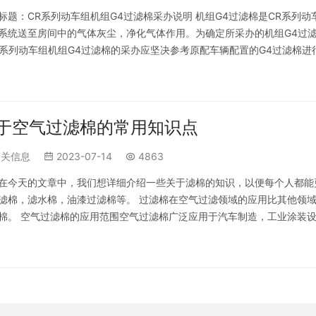
标题：CR系列动车组机组G4过滤棉采办说明 机组G4过滤棉是CR系列
系统送至房间中的气体灰尘，净化气体作用。为确定所采办的机组G4过滤
H系列动车组机组G4过滤棉的采办应坚决参考原配车辆配置的G4过滤棉进
于原配车辆特定的技术性能参…
于空气过滤棉的常用知识点
相关信息
2023-07-14
4863
在今天的文章中，我们想详细介绍一些关于滤棉的知识，以便每个人都能
滤棉，滤水棉，油漆过滤棉等。 过滤棉在空气过滤领域的应用比其他领
棉。 空气过滤棉的应用范围空气过滤棉广泛应用于汽车制造，工业涂装
高科技电子，科研院所，建筑施工等系统，以及…