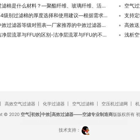
过滤棉是什么材料？—聚酯纤维、玻璃纤维、活性碳这些你知道吗？
空气过
G4级别过滤棉的厚度选择和使用建议—根据需求选择合适的过滤棉厚度。
支持定
中效过滤器等级对照表—厂家推荐的中效过滤器等级参考对照表
高效送
洁净层流罩与FFU的区别-洁净层流罩与FFU的不同之处
浅析空
高效空气过滤器
化学过滤器
空气过滤棉
空压机过滤网
机
ht © 2020
空气|初效|中效|高效过滤器——空滤专业制造商
版版权所有
沪ICP备12021327号
沪公网安备 31011702007155号
技术支持：