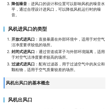
降低噪音
：进风口的设计和位置可以影响风机的噪音水
平，通过合理设计进风口，可以降低风机运行时的噪
音。
风机进风口的类型
开放式进风口
：直接暴露在外部环境中，适用于对空气
洁净度要求较低的场所。
封闭式进风口
：通过管道或罩子与外部环境隔离，适用
于对空气洁净度要求较高的场所。
过滤式进风口
：配有过滤器，用于过滤空气中的灰尘和
颗粒物，适用于空气质量较差的场所。
风机出风口的基本概念
风机出风口