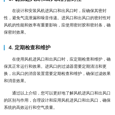
在设计和安装风机进风口和出风口时，应确保其密封
性，避免气流泄漏和噪音传递。进风口和出风口的密封性对
风机的性能和效率有重要影响，应使用密封胶和密封条，确
保密封效果。
4. 定期检查和维护
在使用风机进风口和出风口时，应定期检查和维护，确
保其正常运行和效果。进风口的过滤器需要定期清洁和更
换，出风口的消音装置需要定期检查和维护，确保过滤效果
和消音效果。
通过以上介绍，您可以更好地了解风机进风口和出风口
的区别与作用，合理设计和应用风机进风口和出风口，确保
系统的高效运行和空气质量。