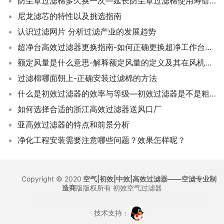
防尘罩过滤棉多久换一次—延长防尘罩过滤棉使用寿命的小技巧！
尼龙滤芯的特性以及挑选指南
认识过滤网片 分析过滤产业的发展趋势
超净台高效过滤器更换指南-如何正确更换超净工作台的过滤网
额定风量是什么意思-解释额定风量的定义及其在风机与过滤系统中的重要性
过滤棉哪面朝上-正确安装过滤棉的方法
什么是初效过滤器的效率与等级—初效过滤器是不是粗效过滤器
如何选择合适的浙江高效过滤器送风口厂
亚高效过滤器的特点和前景分析
净化工程安装需要注意哪些问题？效果怎样呢？
Copyright © 2020
空气|初效|中效|高效过滤器——空滤专业制
造商
版版权所有
初效空气过滤器
沪ICP备12021327号
沪公网安备 31011702007155号
技术支持：