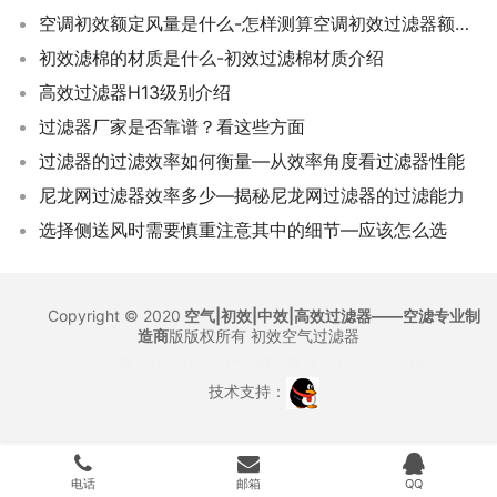
空调初效额定风量是什么-怎样测算空调初效过滤器额定风量？
初效滤棉的材质是什么-初效过滤棉材质介绍
高效过滤器H13级别介绍
过滤器厂家是否靠谱？看这些方面
过滤器的过滤效率如何衡量—从效率角度看过滤器性能
尼龙网过滤器效率多少—揭秘尼龙网过滤器的过滤能力
选择侧送风时需要慎重注意其中的细节—应该怎么选
Copyright © 2020
空气|初效|中效|高效过滤器——空滤专业制
造商
版版权所有
初效空气过滤器
沪ICP备12021327号
沪公网安备 31011702007155号
技术支持：
电话
邮箱
QQ