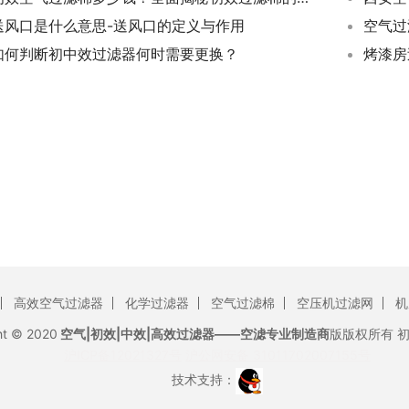
送风口是什么意思-送风口的定义与作用
空气过
如何判断初中效过滤器何时需要更换？
高效空气过滤器
化学过滤器
空气过滤棉
空压机过滤网
机
ht © 2020
空气|初效|中效|高效过滤器——空滤专业制造商
版版权所有
沪ICP备12021327号
沪公网安备 31011702007155号
技术支持：