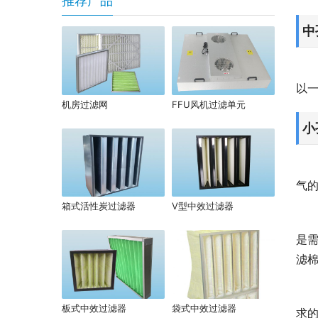
推荐产品
中
以
机房过滤网
FFU风机过滤单元
小
气
箱式活性炭过滤器
V型中效过滤器
是
滤
板式中效过滤器
袋式中效过滤器
求