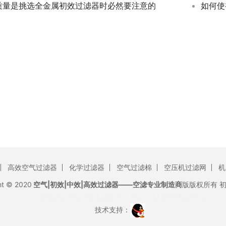
质量是挑选全金属初效过滤器时必然要注意的
如何使
高效空气过滤器
化学过滤器
空气过滤棉
空压机过滤网
机
ht © 2020
空气|初效|中效|高效过滤器——空滤专业制造商
版版权所有
沪ICP备12021327号
沪公网安备 31011702007155号
技术支持：