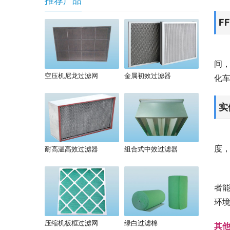
推荐产品
F
间
空压机尼龙过滤网
金属初效过滤器
化
实
度
耐高温高效过滤器
组合式中效过滤器
者
环
压缩机板框过滤网
绿白过滤棉
其