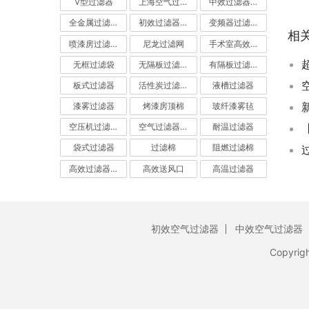
V型过滤器
上海空气过滤器
中效过滤器-中效空气过滤器
全金属过滤器
初效过滤器-初效空气过滤器
变频器过滤器
相
喷漆房过滤棉
尼龙过滤网
手术室高效过滤器
无框过滤袋
无隔板过滤器
有隔板过滤器
板式过滤器
活性炭过滤器-活性炭空气过滤器
液槽过滤器
漆雾过滤器
烤漆房顶棉
玻纤漆雾毡
空压机过滤网
空气过滤器厂家
耐温过滤器
袋式过滤器
过滤棉
阻燃过滤棉
高效过滤器-高效空气过滤器
高效送风口
高温过滤器
初效空气过滤器
中效空气过滤器
Copyrig