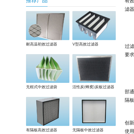
推荐产品
有
滤
耐高温初效过滤器
V型高效过滤器
过
要
无框式中效过滤袋
活性炭(蜂窝)炭板过滤器
部
隔
创
有隔板高效过滤器
无隔板中效过滤器
使