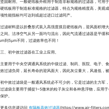
构坚固耐用。一般硬纸板外框用于制造非标规格的过滤器，可用
且硬纸板用于制造标准规格的过滤器，特点为规格精度高，美观
各项性能指标均可达到或超过进口过滤同产。
过滤材料是以折叠形式装入高强度摸且硬纸板内，迎风面积增
褶之间。洁净空气从另一面均匀流出，因此气流通过滤器是平缓和
μm到5μm不同，过滤效率也不同！
三、初中效过滤器在工业上应用。
主要用于中央空调通风系统的中级过滤、制药、医院、电子、
高效过滤负荷，延长寿命的迎风面大，因此灰尘量大，风速低，
初中效过滤袋是一般通风系统必不可少的，它是过滤的主力军
效过滤袋主要用于捕捉1~5微米的粒子灰尘和各种悬浮物，应用
级保护。
更多信息请访问 
有隔板高效过滤器
(https://www.air-filte