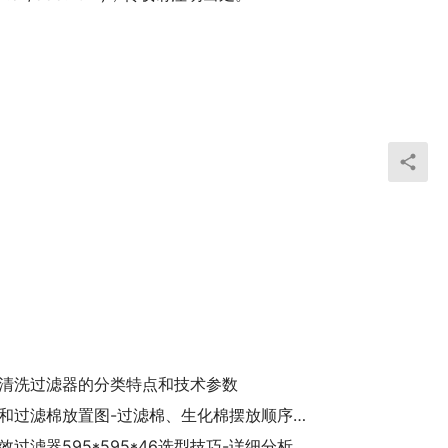
清洗过滤器的分类特点和技术参数
生化棉和过滤棉放置图-过滤棉、生化棉摆放顺序示意图
板式初效过滤器595*595*46选型技巧-详细分析595*595*46板式初效过滤器的特点和优势