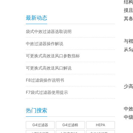
结
摸
最新动态
其
袋式中效过滤器选取说明
与
中效过滤器操作解说
从5
可更换式高效送风口参数指标
可更换式高效送风口解说
F8过滤袋操作说明书
少
F7袋式过滤器使用提示
中
热门搜索
中
G4过滤器
G4过滤棉
HEPA