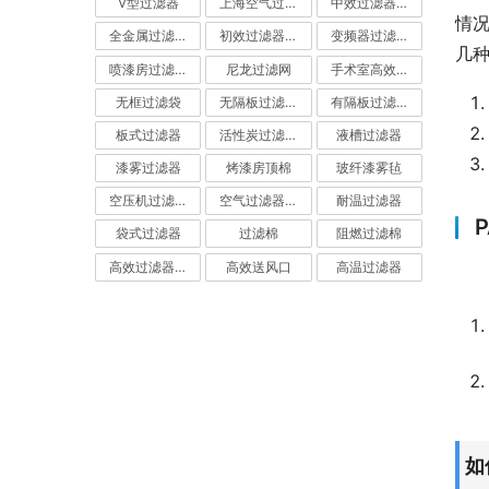
V型过滤器
上海空气过滤器
中效过滤器-中效空气过滤器
情况
全金属过滤器
初效过滤器-初效空气过滤器
变频器过滤器
几
喷漆房过滤棉
尼龙过滤网
手术室高效过滤器
无框过滤袋
无隔板过滤器
有隔板过滤器
板式过滤器
活性炭过滤器-活性炭空气过滤器
液槽过滤器
漆雾过滤器
烤漆房顶棉
玻纤漆雾毡
空压机过滤网
空气过滤器厂家
耐温过滤器
袋式过滤器
过滤棉
阻燃过滤棉
高效过滤器-高效空气过滤器
高效送风口
高温过滤器
如