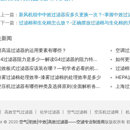
上一篇：
新风机组中中效过滤器应多久更换一次？-掌握中效过
下一篇：
过滤棉和生化棉怎么放？-正确摆放过滤棉与生化棉的
关新闻
耐高温过滤器的运用要素有哪些？
空调过
G4过滤器阻力是多少—解读G4过滤器的阻力特点及影响因素40~60Pa 阻力:G4初效过滤器的阻力一般为40~60Pa。
如何更
初效板式过滤器应该装在哪？—初学者必看的初效板式过滤器安装指南
漆雾过滤棉处理效率-漆雾过滤棉的处理效率是多少
空压机过滤器有哪些种类及选择原则(全面解析各类空压机过滤器的特点和参数)
上海过
高效空气过滤器
化学过滤器
空气过滤棉
空压机过滤网
机
ht © 2020
空气|初效|中效|高效过滤器——空滤专业制造商
版版权所有
沪ICP备12021327号
沪公网安备 31011702007155号