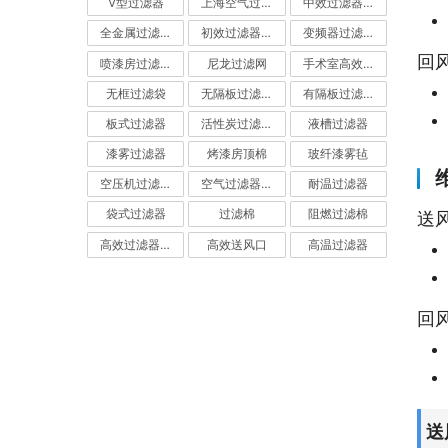
V型过滤器
上海空气过滤器
中效过滤器-中效空气过滤器
全金属过滤器
初效过滤器-初效空气过滤器
变频器过滤器
回
喷漆房过滤棉
尼龙过滤网
手术室高效过滤器
无框过滤袋
无隔板过滤器
有隔板过滤器
板式过滤器
活性炭过滤器-活性炭空气过滤器
液槽过滤器
漆雾过滤器
烤漆房顶棉
玻纤漆雾毡
空压机过滤网
空气过滤器厂家
耐温过滤器
袋式过滤器
过滤棉
阻燃过滤棉
送
高效过滤器-高效空气过滤器
高效送风口
高温过滤器
回
送