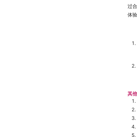
过
体
其