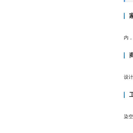
内
设
染