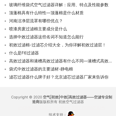
玻璃纤维袋式空气过滤器详解：应用、特点及性能参数
顶蓬棉具有什么特性—顶蓬棉是什么材质
河南洁净层流罩有哪些优点？
喷漆房废过滤棉主要成分是什么
选择中效过滤器这些名词不知道怎么能行
初效过滤棉-过滤芯介绍大全，为你详解初效过滤层！
什么是F6过滤器
高效过滤器和液槽高效过滤器有什么不同—液槽式高效空气过滤器特点
袋式中效过滤器的主要滤材-静电棉
滤芯过滤器什么牌子好？北京滤芯过滤器厂家来告诉你
Copyright © 2020
空气|初效|中效|高效过滤器——空滤专业制
造商
版版权所有
初效空气过滤器
沪ICP备12021327号
沪公网安备 31011702007155号
技术支持：