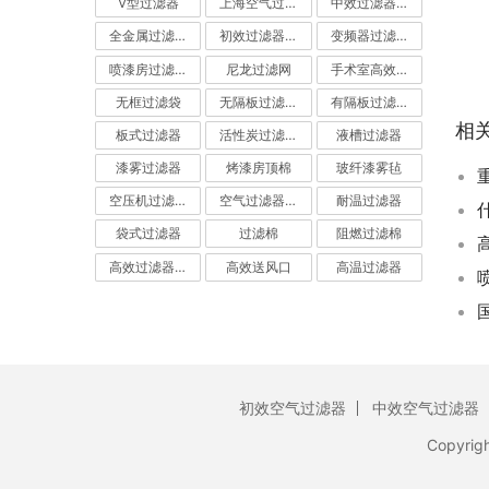
V型过滤器
上海空气过滤器
中效过滤器-中效空气过滤器
全金属过滤器
初效过滤器-初效空气过滤器
变频器过滤器
喷漆房过滤棉
尼龙过滤网
手术室高效过滤器
无框过滤袋
无隔板过滤器
有隔板过滤器
相
板式过滤器
活性炭过滤器-活性炭空气过滤器
液槽过滤器
漆雾过滤器
烤漆房顶棉
玻纤漆雾毡
空压机过滤网
空气过滤器厂家
耐温过滤器
袋式过滤器
过滤棉
阻燃过滤棉
高效过滤器-高效空气过滤器
高效送风口
高温过滤器
初效空气过滤器
中效空气过滤器
Copyrig