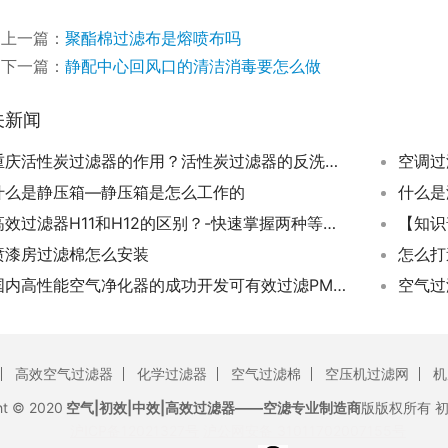
上一篇：
聚酯棉过滤布是熔喷布吗
下一篇：
静配中心回风口的清洁消毒要怎么做
关新闻
重庆活性炭过滤器的作用？活性炭过滤器的反洗包括什么？
空调过
什么是静压箱—静压箱是怎么工作的
什么是
高效过滤器H11和H12的区别？-快速掌握两种等级之间的差异
喷漆房过滤棉怎么安装
怎么打
国内高性能空气净化器的成功开发可有效过滤PM2.5
高效空气过滤器
化学过滤器
空气过滤棉
空压机过滤网
机
ht © 2020
空气|初效|中效|高效过滤器——空滤专业制造商
版版权所有
沪ICP备12021327号
沪公网安备 31011702007155号