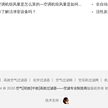
空调机组风量是怎么算的—空调机组风量是如何计算出来的
你了解洁净室设备吗？
活性炭
高效空气过滤器
化学过滤器
空气过滤棉
空压机过滤网
机
ht © 2020
空气|初效|中效|高效过滤器——空滤专业制造商
版版权所有
沪ICP备12021327号
沪公网安备 31011702007155号
技术支持：