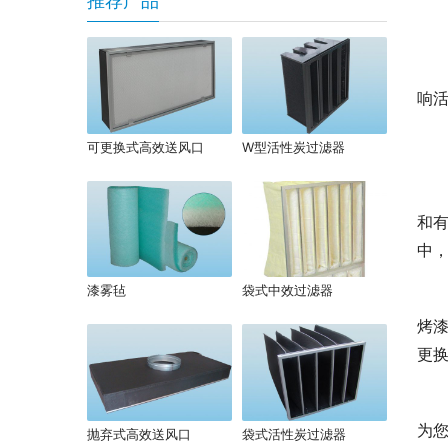
推荐产品
响活
可更换式高效送风口
W型活性炭过滤器
和
中
漆雾毡
袋式中效过滤器
烤
更
为
抛弃式高效送风口
袋式活性炭过滤器