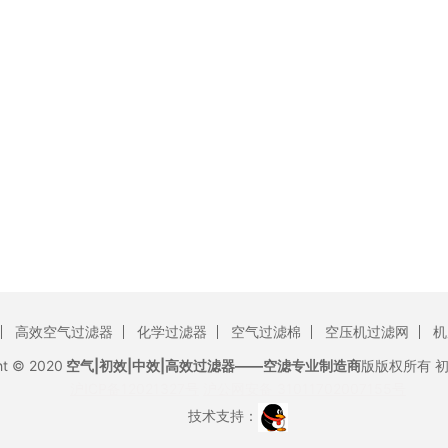
高效空气过滤器
化学过滤器
空气过滤棉
空压机过滤网
机
ht © 2020
空气|初效|中效|高效过滤器——空滤专业制造商
版版权所有
沪ICP备12021327号
沪公网安备 31011702007155号
技术支持：