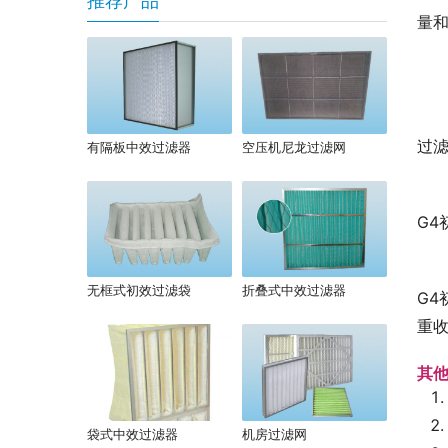
推荐产品
量
过
有隔板中效过滤器
空压机尼龙过滤网
G
无框式初效过滤袋
折叠式中效过滤器
G
重
其
袋式中效过滤器
机房过滤网