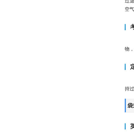
过
空
物
持
袋