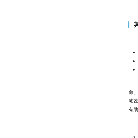
命
滤
有