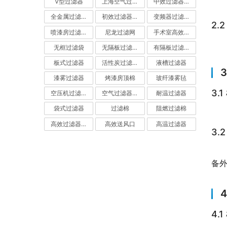
V型过滤器
上海空气过滤器
中效过滤器-中效空气过滤器
全金属过滤器
初效过滤器-初效空气过滤器
变频器过滤器
2.
喷漆房过滤棉
尼龙过滤网
手术室高效过滤器
无框过滤袋
无隔板过滤器
有隔板过滤器
板式过滤器
活性炭过滤器-活性炭空气过滤器
液槽过滤器
漆雾过滤器
烤漆房顶棉
玻纤漆雾毡
3.
空压机过滤网
空气过滤器厂家
耐温过滤器
袋式过滤器
过滤棉
阻燃过滤棉
高效过滤器-高效空气过滤器
高效送风口
高温过滤器
3.
备
4.