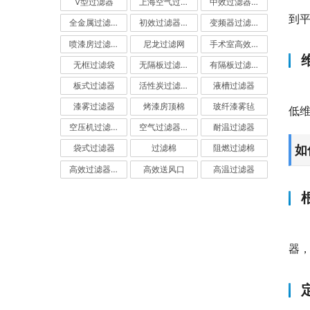
V型过滤器
上海空气过滤器
中效过滤器-中效空气过滤器
到
全金属过滤器
初效过滤器-初效空气过滤器
变频器过滤器
喷漆房过滤棉
尼龙过滤网
手术室高效过滤器
无框过滤袋
无隔板过滤器
有隔板过滤器
板式过滤器
活性炭过滤器-活性炭空气过滤器
液槽过滤器
漆雾过滤器
烤漆房顶棉
玻纤漆雾毡
低
空压机过滤网
空气过滤器厂家
耐温过滤器
如
袋式过滤器
过滤棉
阻燃过滤棉
高效过滤器-高效空气过滤器
高效送风口
高温过滤器
器