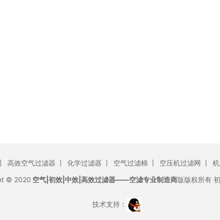
高效空气过滤器
化学过滤器
空气过滤棉
空压机过滤网
机
ht © 2020
空气|初效|中效|高效过滤器——空滤专业制造商
版版权所有
沪ICP备12021327号
沪公网安备 31011702007155号
技术支持：