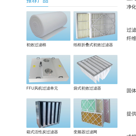
推荐产品
净
过
纤
初效过滤棉
纸框折叠式初效过滤器
FFU风机过滤单元
袋式初效过滤器
固体
提
箱式活性炭过滤器
变频器过滤网