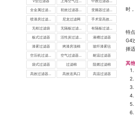
V型过滤器
上海空气过滤器
中效过滤器-中效空气过滤器
时
全金属过滤器
初效过滤器-初效空气过滤器
变频器过滤器
喷漆房过滤棉
尼龙过滤网
手术室高效过滤器
无框过滤袋
无隔板过滤器
有隔板过滤器
特
板式过滤器
活性炭过滤器-活性炭空气过滤器
液槽过滤器
G
漆雾过滤器
烤漆房顶棉
玻纤漆雾毡
择适
空压机过滤网
空气过滤器厂家
耐温过滤器
其
袋式过滤器
过滤棉
阻燃过滤棉
高效过滤器-高效空气过滤器
高效送风口
高温过滤器