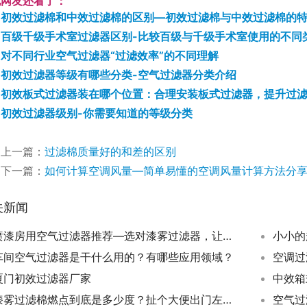
他网友还看了：
初效过滤棉和中效过滤棉的区别—初效过滤棉与中效过滤棉的
百级千级手术室过滤器区别-比较百级与千级手术室使用的不同
对不同行业空气过滤器“过滤效率”的不同理解
初效过滤器等级有哪些分类-空气过滤器分类介绍
初效板式过滤器装在哪个位置：合理安装板式过滤器，提升过
初效过滤器级别-你需要知道的等级分类
上一篇：
过滤棉质量好的和差的区别
下一篇：
如何计算空调风量—简单易懂的空调风量计算方法分
关新闻
喷漆房用空气过滤器推荐—选对漆雾过滤器，让喷漆效果更上一层楼
小小的
车间空气过滤器是干什么用的？有哪些应用领域？
空调过
厦门初效过滤器厂家
漆雾过滤棉燃点到底是多少度？扯个大便出门左转这里看！
空气过