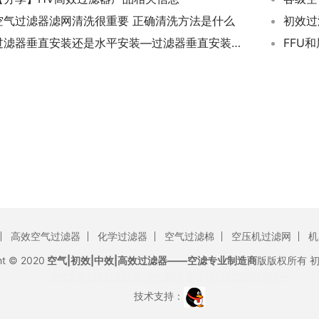
空气过滤器滤网清洗很重要 正确清洗方法是什么
过滤器垂直安装还是水平安装—过滤器垂直安装和水平安装有何区别，哪种更好？
FFU
高效空气过滤器
化学过滤器
空气过滤棉
空压机过滤网
机
ht © 2020
空气|初效|中效|高效过滤器——空滤专业制造商
版版权所有
沪ICP备12021327号
沪公网安备 31011702007155号
技术支持：